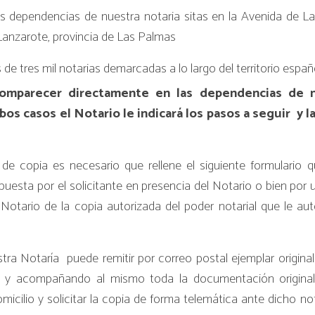
 dependencias de nuestra notaria sitas en la
Avenida de Las
 Lanzarote, provincia de Las Palmas
 de tres mil notarias demarcadas a lo largo del territorio españ
mparecer directamente en las dependencias de nue
bos casos el Notario le indicará los pasos a seguir y
de copia es necesario que rellene el siguiente formulario 
uesta por el solicitante en presencia del Notario o bien por 
l Notario de la
copia autorizada del poder
notarial que le aut
a Notaría puede remitir por correo postal ejemplar original
y acompañando al mismo toda la documentación original
cilio y solicitar la copia de forma telemática ante dicho no