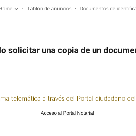
Home
Tablón de anuncios
Documentos de identific
ip to main content
Skip to navigat
 solicitar una copia de un documen
orma telemática a través del Portal ciudadano d
Acceso al Portal Notarial