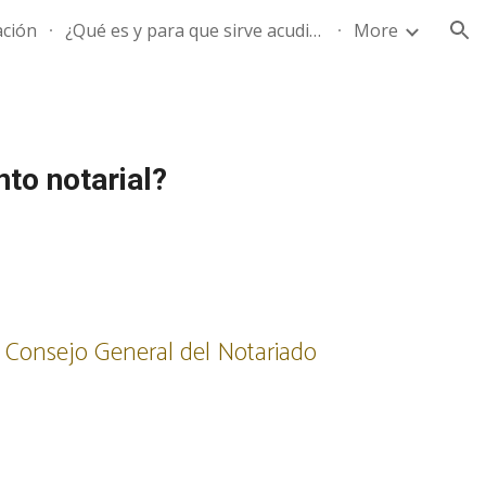
ación
¿Qué es y para que sirve acudir al Notario?
More
ion
to notarial?
el Consejo General del Notariado