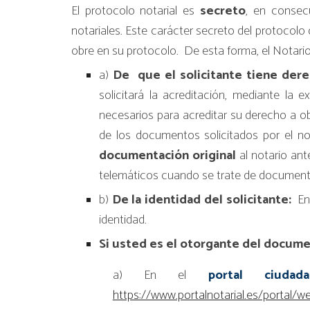
El protocolo
notarial es
secreto
,
en consecu
notariales. Este carácter secreto del protocolo
obre en su protocolo. De esta forma, el Notari
a)
De que el solicitante tiene dere
solicitará la acreditación, mediante la 
necesarios para acreditar su derecho a o
de los documentos solicitados por el not
documentación original
al notario ant
telemáticos cuando se trate de documentos
b)
De la identidad del solicitante:
En
identidad.
Si usted es el otorgante del docume
a) En el
portal ciud
https://www.portalnotarial.es/portal/w