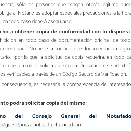
encia, sólo las personas que tengan interés legítimo pu
 obliga al Notario es adoptar especiales precauciones a la h
o, en todo caso deberá asegurarse:
cho a obtener copia de conformidad con lo dispuesto 
exhibición en todo caso de documentación original, de todo
btener copia. No tiene la condición de documentación origina
ario, por lo que la solicitud de copia requerirá, en todo c
e el que formule la solicitud de copia. Únicamente se admit
 verificables a través de un Código Seguro de Verificación.
 consecuencia, es necesaria la comparecencia del interesado
nto podrá solicitar copia del mismo:
adano del Consejo General del Notari
eb/guest/portal-notarial-del-ciudadano