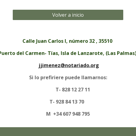
Volver a inicio
Calle Juan Carlos I, número 32
, 35510
Puerto del Carmen- Tías, Isla de Lanzarote, (Las Palmas)
jjimenez@notariado.org
Si lo prefiriere puede llamarnos:
T- 828 12 27 11
T- 928 84 13 70
M +3
4 607 948 795