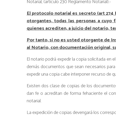
Notarial, (articulo 230 Reglamento Notarial).-
El protocolo notarial es secreto (art 27
otorgantes, todas las personas a cuyo 
quienes acrediten, a juicio del notario, 
Por tanto, si no es usted otorgante de I
al Notario, con documentación original, su
El notario podrá expedir la copia solicitada en
demás documentos que sean necesarios para acre
expedir una copia cabe interponer recurso de que
Existen dos clase de copias de los documento
dan fe o acreditan de forma fehaciente el co
notarial.
La expedición de copias devengará los correspo