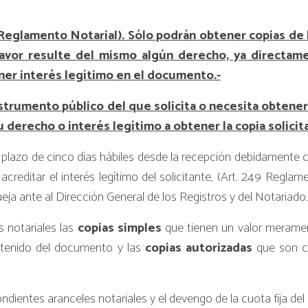
4 Reglamento Notarial). Sólo podrán obtener copias de
favor resulte del mismo algún derecho, ya directame
tener interés legítimo en el documento.-
nstrumento público del que solicita o necesita obtene
 derecho o interés legítimo a obtener la copia solicit
 el plazo de cinco días hábiles desde la recepción debidamente 
ditar el interés legítimo del solicitante, (Art. 249 Reglame
ja ante al Dirección General de los Registros y del Notariado.
s notariales
las
copias simples
que tienen un valor meramen
ntenido del documento y las
copias autorizadas
que son c
ndientes aranceles notariales y el devengo de la cuota fija d