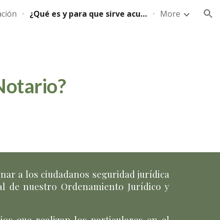
ación
¿Qué es y para que sirve acudir al Notario?
More
ion
Notario?
nar a los ciudadanos seguridad jurídica
al de nuestro Ordenamiento Jurídico y
ios que realizan los particulares en el