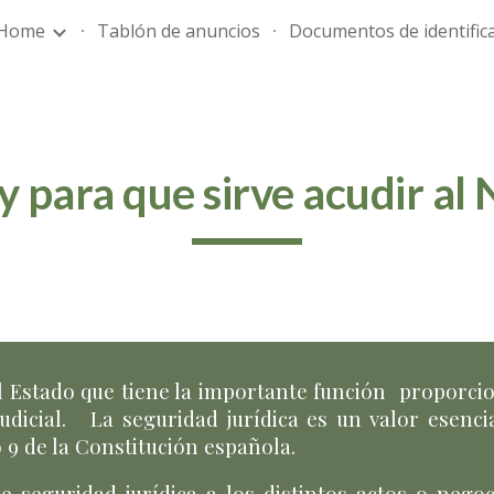
Home
Tablón de anuncios
Documentos de identific
ip to main content
Skip to navigat
y para que sirve acudir al 
el Estado
que tiene
la importante función
proporcio
ajudicial. La seguridad jurídica es un
valor esenci
 9 de la Constitución española.
 seguridad jurídica a los distintos actos o negoc